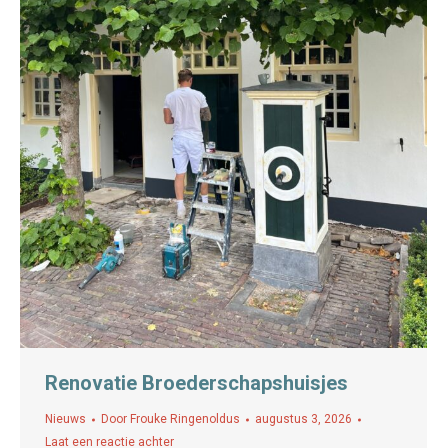
Renovatie Broederschapshuisjes
Nieuws
Door
Frouke Ringenoldus
augustus 3, 2026
Laat een reactie achter