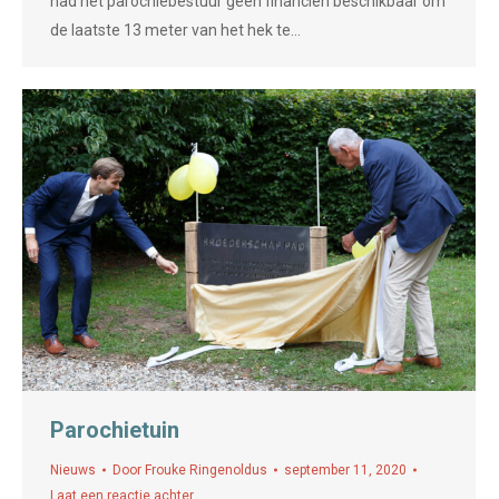
had het parochiebestuur geen financiën beschikbaar om
de laatste 13 meter van het hek te…
Parochietuin
Nieuws
Door
Frouke Ringenoldus
september 11, 2020
Laat een reactie achter