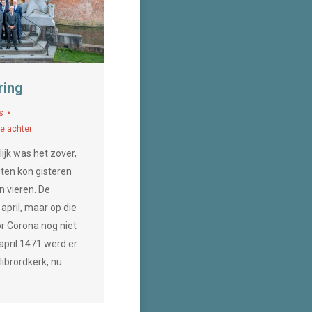
ring
s
ie achter
ijk was het zover,
ten kon gisteren
n vieren. De
april, maar op die
r Corona nog niet
april 1471 werd er
librordkerk, nu