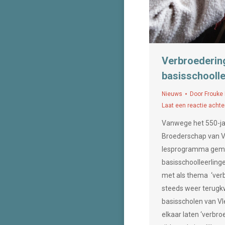
Verbroederi
basisschoolle
Nieuws
Door
Frouke
Laat een reactie achte
Vanwege het 550-jar
Broederschap van Vl
lesprogramma gema
basisschoolleerling
met als thema ‘verb
steeds weer terugk
basisscholen van V
elkaar laten ‘verbr