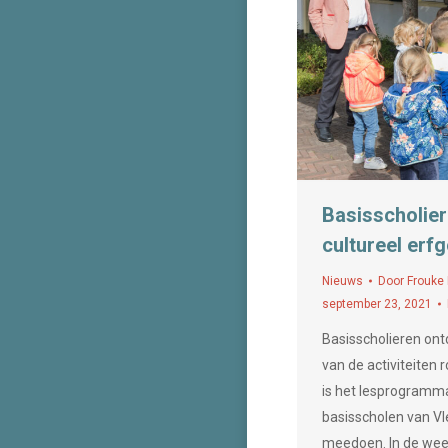
Basisscholie
cultureel erf
Nieuws
Door
Frouke
september 23, 2021
Basisscholieren ont
van de activiteiten
is het lesprogramma
basisscholen van Vl
meedoen. In de wee