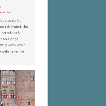
s
ie achter
roederschap Op
eert de Historische
Haarzuilens &
de 550-jarige
Wil je deze lezing
de website van de