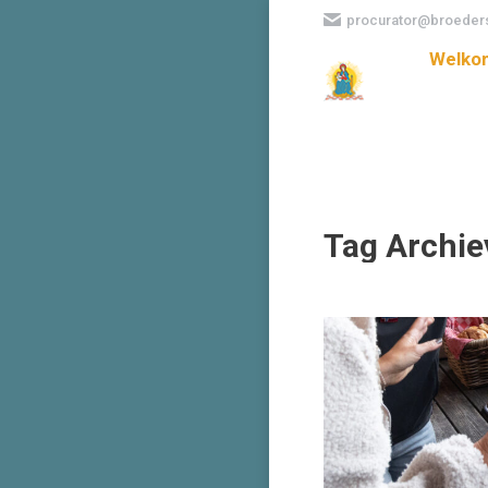
procurator@broeders
Welko
Tag Archi