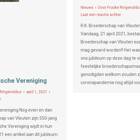
Nieuws
Door
Frouke Ringenoldu
Laat een reactie achter
R.K. Broederschap van Vleuten
Vandaag, 21 april 2021, bestaa
Broederschap van Vleuten exa
mag gevierd worden!! Het wa
ons jubileum op deze dag te v
feestelijke broederschapsmaal
genodigden welkom zouden zi
rische Vereniging
coronapandemie nog altijd vo
 Ringenoldus
april 1, 2021
r
 Vereniging Nog even en dan
hap van Vleuten zijn 550-jarig
che Vereniging wijdt in hun
21 een artikel aan dit jubileum.