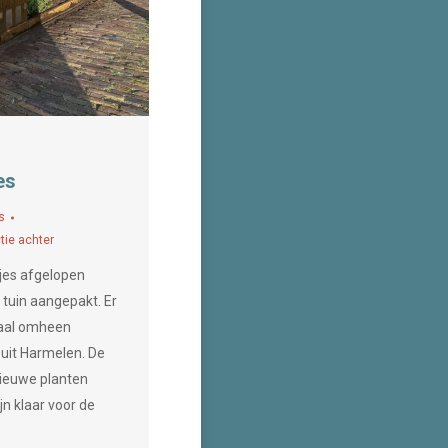
es
s
tie achter
jes afgelopen
 tuin aangepakt. Er
taal omheen
 uit Harmelen. De
ieuwe planten
jn klaar voor de