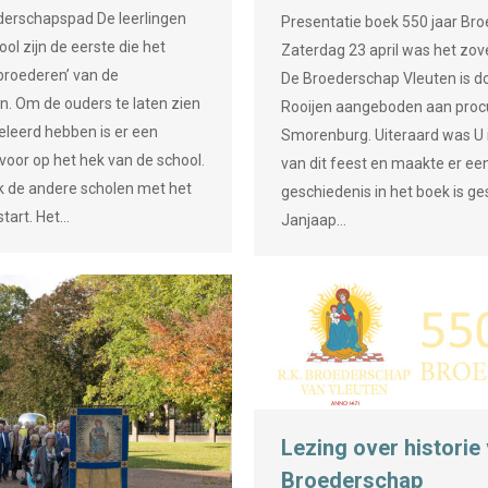
derschapspad De leerlingen
Presentatie boek 550 jaar Br
ool zijn de eerste die het
Zaterdag 23 april was het zove
roederen’ van de
De Broederschap Vleuten is do
. Om de ouders te laten zien
Rooijen aangeboden aan proc
leerd hebben is er een
Smorenburg. Uiteraard was U i
oor op het hek van de school.
van dit feest en maakte er ee
k de andere scholen met het
geschiedenis in het boek is g
tart. Het…
Janjaap…
Lezing over historie
Broederschap