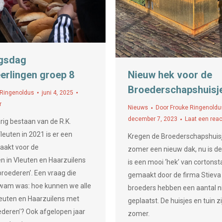
ngsdag
erlingen groep 8
Nieuw hek voor de
Broederschapshuisj
 Ringenoldus
juni 4, 2025
r
Nieuws
Door
Frouke Ringenoldu
december 7, 2023
Laat een reac
ig bestaan van de R.K.
euten in 2021 is er een
Kregen de Broederschapshuis
akt voor de
zomer een nieuw dak, nu is de
en in Vleuten en Haarzuilens
is een mooi ‘hek’ van cortons
roederen’. Een vraag die
gemaakt door de firma Stieva
wam was: hoe kunnen we alle
broeders hebben een aantal n
leuten en Haarzuilens met
geplaatst. De huisjes en tuin zi
oederen’? Ook afgelopen jaar
zomer.