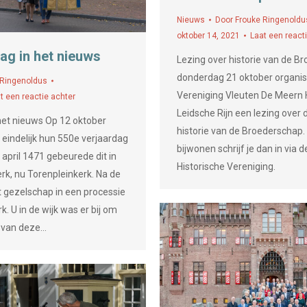
Nieuws
Door
Frouke Ringenoldu
oktober 14, 2021
Laat een react
ag in het nieuws
Lezing over historie van de B
donderdag 21 oktober organis
 Ringenoldus
Vereniging Vleuten De Meern 
t een reactie achter
Leidsche Rijn een lezing over 
het nieuws Op 12 oktober
historie van de Broederschap. 
eindelijk hun 550e verjaardag
bijwonen schrijf je dan in via 
1 april 1471 gebeurede dit in
Historische Vereniging.
rk, nu Torenpleinkerk. Na de
t gezelschap in een processie
k. U in de wijk was er bij om
 van deze…