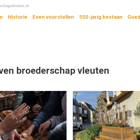
chapvleuten.nl
m
Historie
Even voorstellen
550-jarig bestaan
Goed
even
broederschap vleuten