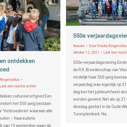
550e verjaardagsvie
Nieuws
Door
Frouke Ringenoldu
oktober 12, 2021
Laat een react
ren ontdekken
550e verjaardagsviering Eindel
goed
de R.K. Broederschap van Vleu
eindelijk haar 550-jarig bestaa
 Ringenoldus
verjaardag was eigenlijk op 21 
Laat een reactie achter
dag kon het jubileumfeest doo
dekken cultureel erfgoed Een
worden gevierd. Net als op 21 
 rondom het 550-jarig bestaan
dinsdag gestart in de Oude Wil
 ‘Verbroederen’ waaraan alle
Torenpleinkerk. Na…
euten – Haarzuilens
k van 13 september gaan de