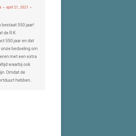
s
april 21, 2021
 bestaat 550 jaar!
t de R.K.
ct 550 jaar en dat
s onze bedoeling om
ieren met een extra
tijd waarbij ook
jn. Omdat de
ortduurt hebben…