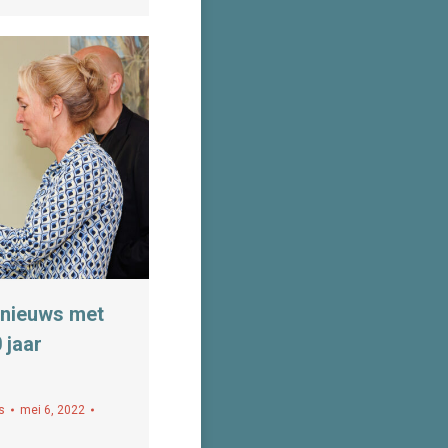
 nieuws met
 jaar
s
mei 6, 2022