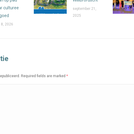
r cultureel
september 21,
fgoed
2025
 8, 2026
tie
gepubliceerd. Required fields are marked
*