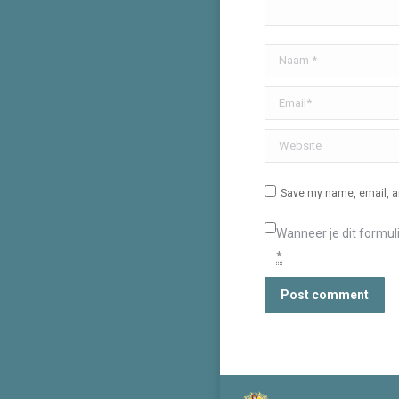
Naam *
Email *
Website
Save my name, email, an
Wanneer je dit formul
*
Post comment