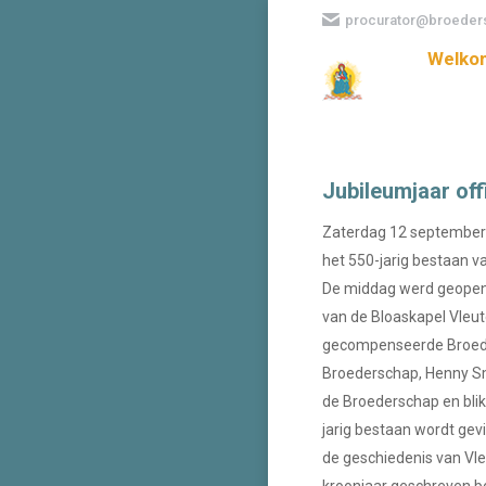
procurator@broeders
Welko
Jubileumjaar offi
Zaterdag 12 september v
het 550-jarig bestaan v
De middag werd geopend
van de Bloaskapel Vleut
gecompenseerde Broeder
Broederschap, Henny Sm
de Broederschap en blikt
jarig bestaan wordt gev
de geschiedenis van Vle