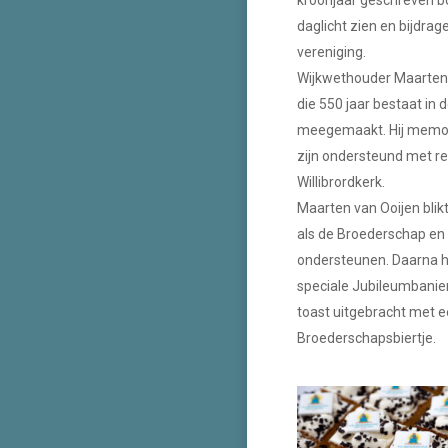
kroonjaar geschreven b
daglicht zien en bijdra
vereniging.
Wijkwethouder Maarten 
die 550 jaar bestaat in 
meegemaakt. Hij memor
zijn ondersteund met re
Willibrordkerk.
Maarten van Ooijen blikt
als de Broederschap en
ondersteunen. Daarna 
speciale Jubileumbanie
toast uitgebracht met e
Broederschapsbiertje.