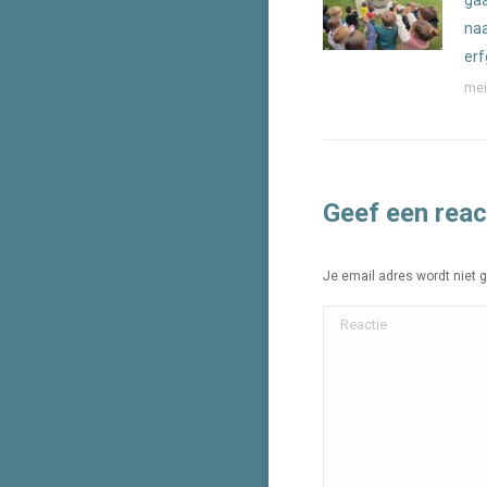
naa
er
mei
Geef een reac
Je email adres wordt niet 
Reactie