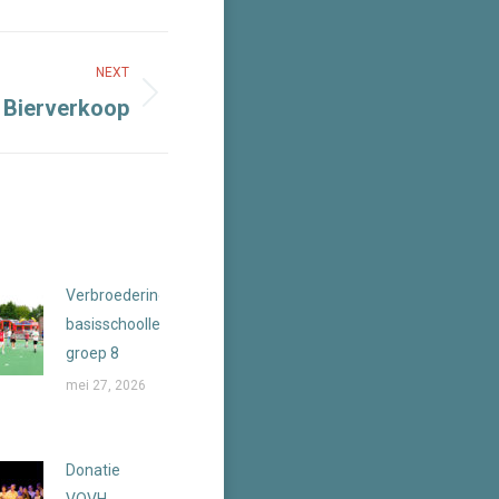
NEXT
Bierverkoop
Verbroederingsdag
basisschoolleerlingen
groep 8
mei 27, 2026
Donatie
VOVH