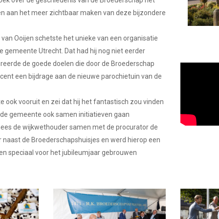
oek over de geschiedenis van de Broederschap het
gen aan het meer zichtbaar maken van deze bijzondere
van Ooijen schetste het unieke van een organisatie
de gemeente Utrecht. Dat had hij nog niet eerder
eerde de goede doelen die door de Broederschap
cent een bijdrage aan de nieuwe parochietuin van de
e ook vooruit en zei dat hij het fantastisch zou vinden
 de gemeente ook samen initiatieven gaan
hees de wijkwethouder samen met de procurator de
r naast de Broederschapshuisjes en werd hierop een
en speciaal voor het jubileumjaar gebrouwen