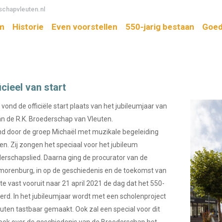
chapvleuten.nl
m
Historie
Even voorstellen
550-jarig bestaan
Goed
cieel van start
ond de officiële start plaats van het jubileumjaar van
an de R.K. Broederschap van Vleuten.
 door de groep Michaël met muzikale begeleiding
en. Zij zongen het speciaal voor het jubileum
schapslied. Daarna ging de procurator van de
orenburg, in op de geschiedenis en de toekomst van
e vast vooruit naar 21 april 2021 de dag dat het 550-
ierd. In het jubileumjaar wordt met een scholenproject
uten tastbaar gemaakt. Ook zal een special voor dit