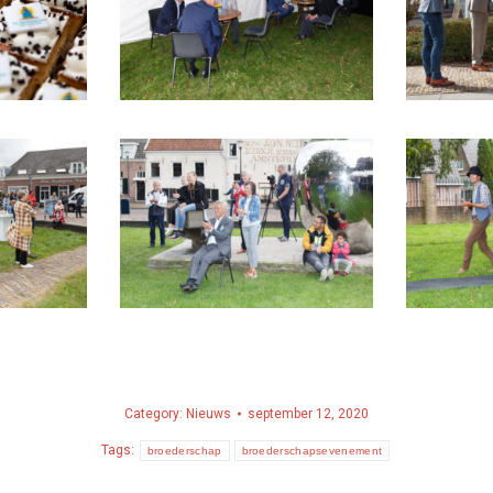
Category:
Nieuws
september 12, 2020
Tags:
broederschap
broederschapsevenement