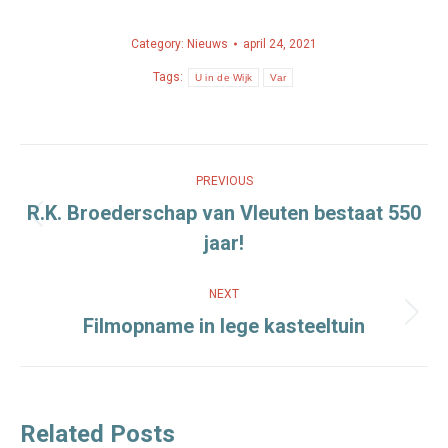
Category:
Nieuws
april 24, 2021
Tags:
U in de Wijk
Var
Post
PREVIOUS
navigation
R.K. Broederschap van Vleuten bestaat 550
Previous
jaar!
post:
NEXT
Filmopname in lege kasteeltuin
Next
post:
Related Posts