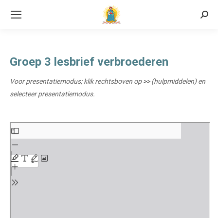
Searc
Groep 3 lesbrief verbroederen
Voor presentatiemodus; klik rechtsboven op
>>
(hulpmiddelen) en
selecteer presentatiemodus.
Ga
naar
de
PDF
inhoud