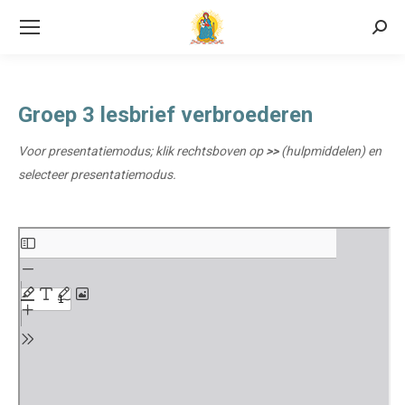
Searc
Groep 3 lesbrief verbroederen
Voor presentatiemodus; klik rechtsboven op
>>
(hulpmiddelen) en
selecteer presentatiemodus.
Ga
naar
de
PDF
inhoud