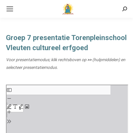
Searc
Groep 7 presentatie Torenpleinschool
Vleuten cultureel erfgoed
Voor presentatiemodus; klik rechtsboven op
>>
(hulpmiddelen) en
selecteer presentatiemodus.
Ga
naar
de
PDF
inhoud