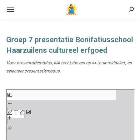
Searc
Groep 7 presentatie Bonifatiusschool
Haarzuilens cultureel erfgoed
Voor presentatiemodus; klik rechtsboven op
>>
(hulpmiddelen) en
selecteer presentatiemodus.
Ga
naar
de
PDF
inhoud