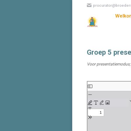
procurator@broeders
Welko
Groep 5 prese
Voor presentatiemodus; 
Ga
naar
de
PDF
inhoud