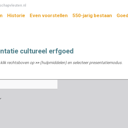
chapvleuten.nl
m
Historie
Even voorstellen
550-jarig bestaan
Goed
ntatie cultureel erfgoed
klik rechtsboven op
>>
(hulpmiddelen) en selecteer presentatiemodus.