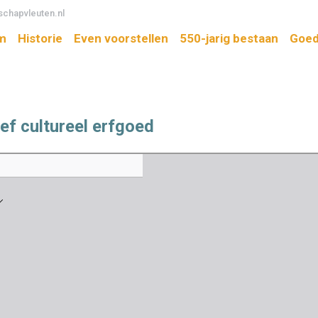
chapvleuten.nl
m
Historie
Even voorstellen
550-jarig bestaan
Goed
ief cultureel erfgoed