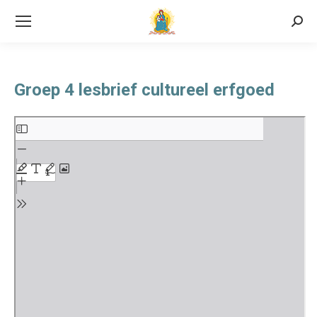
Searc
Groep 4 lesbrief cultureel erfgoed
Ga
naar
de
PDF
inhoud