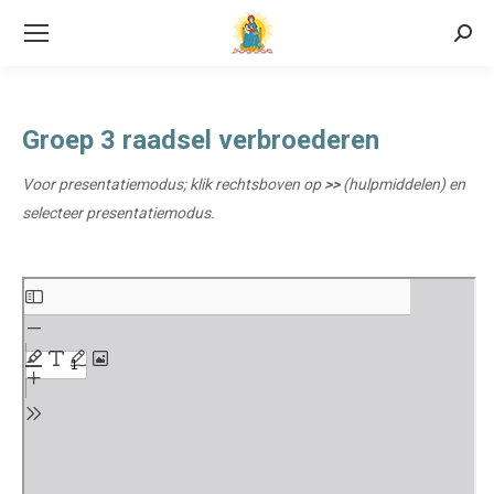
Searc
Groep 3 raadsel verbroederen
Voor presentatiemodus; klik rechtsboven op
>>
(hulpmiddelen) en
selecteer presentatiemodus.
Ga
naar
de
PDF
inhoud